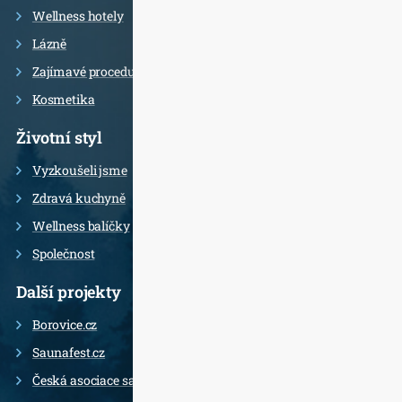
Wellness hotely
Lázně
Zajímavé procedury
Kosmetika
Životní styl
Vyzkoušeli jsme
Zdravá kuchyně
Wellness balíčky
Společnost
Další projekty
Borovice.cz
Saunafest.cz
Česká asociace saunérů