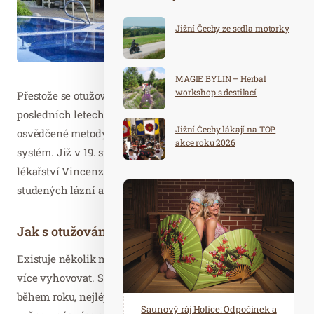
Jižní Čechy ze sedla motorky
MAGIE BYLIN – Herbal
workshop s destilací
Přestože se otužování stalo hlavním tématem v
posledních letech, historicky se dlouhodobě řadí mezi
Jižní Čechy lákají na TOP
osvědčené metody posilující imunitu a kardiovaskulární
akce roku 2026
systém. Již v 19. století známý zakladatel přírodního
lékařství Vincenz Priessnitz propagoval ozdravné účinky
studených lázní a zábalů.
Jak s otužováním začít?
Existuje několik možností, záleží na vás, které vám budou
více vyhovovat. S otužováním můžete začít kdykoliv
během roku, nejlépe ale na podzim, kdy se mění počasí a
Spa Hotel Děvín: Odpočiňte si od
Saunový ráj Holice: Odpočinek a