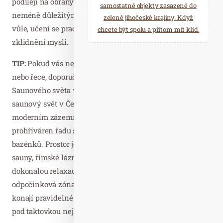
podílejí na obranyschopnosti našeho organismu. Dalšími
samostatné objekty zasazené do
neméně důležitými benefity jsou například upevnění
zeleně jihočeské krajiny. Když
vůle, učení se pracovat se stresem, relaxace a celkové
chcete být spolu a přitom mít klid.
zklidnění mysli.
TIP:
Pokud vás neláká otužování v přírodních nádržích
nebo řece, doporučujeme vyrazit do luxusního
Saunového světa v Aquapalace Praha. Jedná se o největší
saunový svět v České republice, kde najdete v krásném a
moderním zázemí kromě 19 různých typů saun a
prohříváren řadu speciálních sprch i ochlazovacích
bazénků. Prostor je rozdělen do 3 zón – klasické finské
sauny, římské lázně a venkovní část se zemní baňou. Pro
dokonalou relaxaci a uvolnění jsou k dispozici vířivky a
odpočinková zóna s lehátky. Navíc se v Saunovém světě
konají pravidelné saunové ceremoniály pro dospělé i děti
pod taktovkou nejlepších českých saunérů.