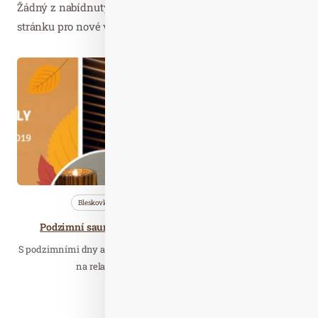
Žádný z nabídnutých článků vás nezajímá? Aktualizujte
stránku pro nové výsledky...
Říj. 13
2019
Bleskovky
Nezařazené
Saunování
Podzimní saunové ceremoniály v Aquacentru Šutka
S podzimními dny a sychravým počasím přichází ten správný čas
na relax a odpočinek. Dopřejte svému…
Číst celý článek