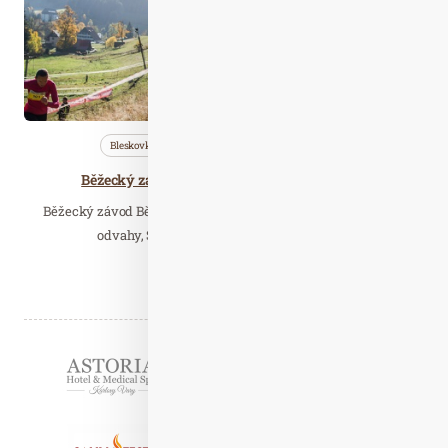
Bleskovky
Nezařazené
Saunování
Běžecký závod, Saunová noc, Golfový turnaj:
Běžecký závod Běhej Valachy, Podzimní kouzlení se stezkou
odvahy, Saunová noc filmových melodií,…
Číst celý článek
Partneři