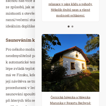
začnou nás více atakovat různé virózy a chřipky. Jedním
starostí všedních dnů a přijeďte
relaxace v oáze klidu a pohody.
ze způsobů, jak se začít otužovat, je spát v chladnější
načerpat novou energii do
Několik druhů saun a různé
místnosti s otevřeným oknem. Další varianta je pak
Mariánských Lázní.
možnosti ochlazení.
ranní/večerní studená sprcha. Anebo saunování, které je
ideálním doplňkem celkového otužování.
Saunováním ku zdraví
Pro někoho možná překvapivě, ale k otužování
neodmyslitelně patří právě saunování. I při něm dochází
k automatické termoregulaci našeho organismu, jenž pak
lépe zvládá teplotní výkyvy v běžném životě. Svůj původ
má ve Finsku, kde je sauna téměř v každé domácnosti a
její návštěva se tradičně pojí s ochlazovacími
procedurami v ledové vodě. Obecně otužování a
saunování spouští v těle celou řadu chemických procesů,
Černická hájenka a Hájenka
při kterých tělo reaguje zvýšenou produkcí látek, které se
Marunka v Resortu Bechyně: