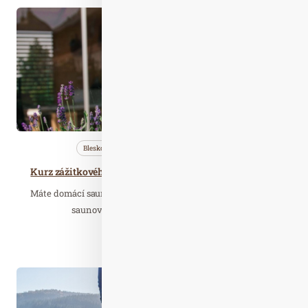
Srp. 22
2021
Bleskovky
Nezařazené
Profi…
Kurz zážitkového saunování, rituálů v malých saunách
Máte domácí saunu a chcete i si rozšířit vědomosti a zpestřit
saunové zážitky sobě i svým blízkým?…
Číst celý článek
Zář. 27
2021