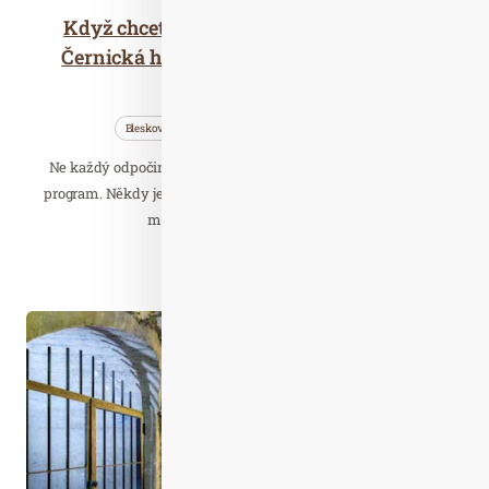
Když chcete být spolu a přitom mít klid.
Černická hájenka a Hájenka Marunka v
Resortu Bechyně
Bleskovky
Cestujeme
Wellness…
Ne každý odpočinek znamená hotelový pokoj a pevně daný
program. Někdy je tím pravým luxusem vlastní prostor, klid a
možnost být spolu bez rušení.
Číst celý článek
Úno. 09
2026