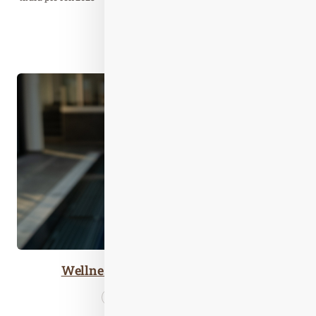
Chemnitz.
Číst celý článek
Lis. 25
2025
Wellness & Wine Hotel VOLARIK
Cestujeme
Wellness…