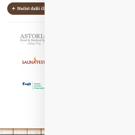
Stránkování
1
2
Načíst další články
Partneři