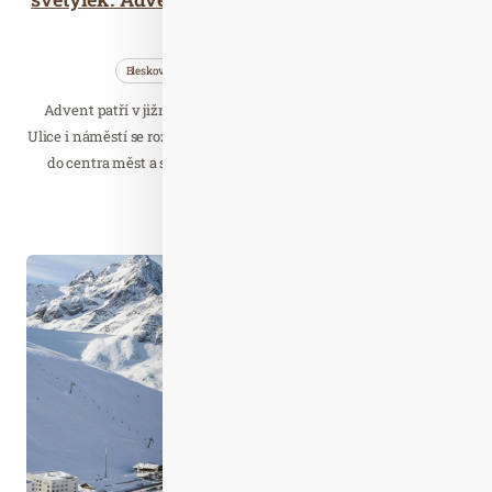
zámky i zoo.
Bleskovky
Cestujeme
Wellness…
Advent patří v jižních Čechách mezi nejkrásnější období roku.
Ulice i náměstí se rozsvěcují světýlky, vůně punče a perníčků láká
do centra měst a sváteční atmosféra dýchá z každého koutu.
Číst celý článek
Lis. 07
2025