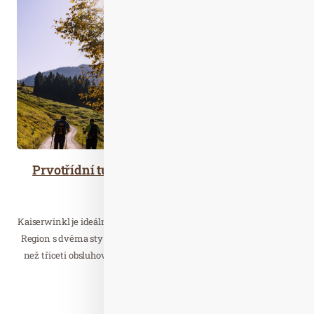
Prvotřídní turistické trasy v Kaiserwinklu
Cestujeme
Kaiserwinkl je ideálním cílem pro rodiny i mimo letní tvůrčí dílny.
Region s dvěma sty kilometry značených turistických tras a více
než třiceti obsluhovanými chatami doslova vybízí k objevování.
Číst celý článek