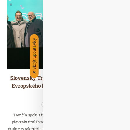
Pro. 11
2025
Skrýt upoutávky
✘
Slovenský Trenčín symbolicky převzal žezlo
Evropského hlavního města kultury pro rok
2026.
Cestujeme
Společnost
Trenčín spolu s finským Oulu oficiálně o minulém víkendu
převzaly titul Evropské hlavní město kultury 2026 od držitelů
titulu pro rok 2025 – slovinského města Nova Gorica a německého