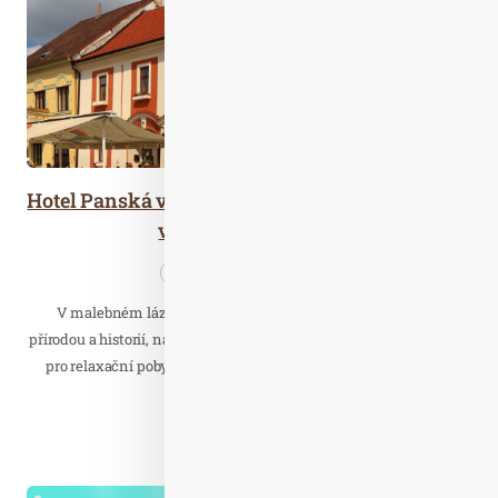
Hotel Panská v Bechyni – wellness a odpočinek
v srdci jižních Čech
Cestujeme
Wellness…
V malebném lázeňském městečku Bechyně, obklopeném
přírodou a historií, najdete Hotel Panská, který je ideálním místem
pro relaxační pobyt, wellness víkend nebo objevování jižních
Čech.
Číst celý článek