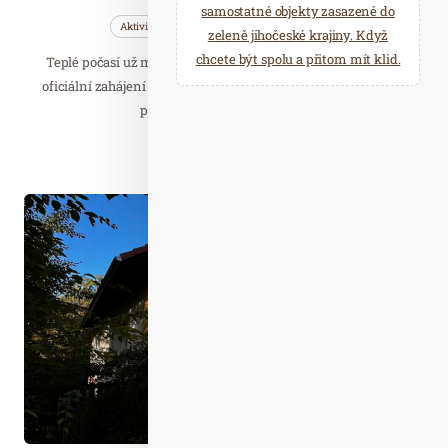
samostatné objekty zasazené do
Aktivity
Bleskovky
Cestujeme
zeleně jihočeské krajiny. Když
chcete být spolu a přitom mít klid.
Teplé počasí už mnohé cyklisty nalákalo na první vyjížďky,
oficiální zahájení cyklistické sezony v Jihočeském kraji však
připadá na sobotu 9. května.
Číst celý článek
Bře. 25
2026