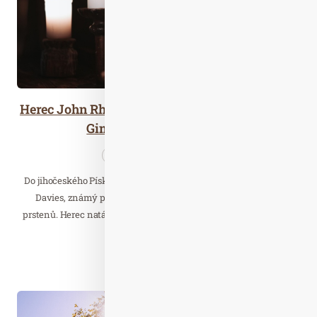
Herec John Rhys-Davies, představitel trpaslíka
Gimliho, natáčel v Písku
Cestujeme
Wellness…
Do jihočeského Písku zavítala hollywoodská hvězda John Rhys-
Davies, známý především jako trpaslík Gimli z trilogie Pán
prstenů. Herec natáčel v Krčmě u Jakuba scény připravovaného
fantasy filmu.
Číst celý článek
Říj. 02
2025