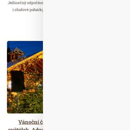
Jedinečný odpočinek v srdci Mikulova. Rozmazlujte své tělo, duši
i chuťové pohárky. Zažijte Mikulov a dopřejte si to nejlepší co
nabízí.
Číst celý článek
Lis. 11
2025
Vánoční čas na jihu Čech rozzáří tisíce
světýlek. Adventní atmosféru nabídnou města,