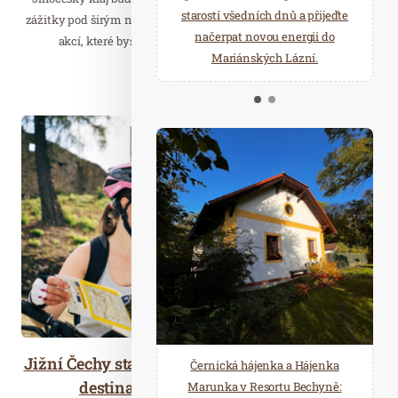
starostí všedních dnů a přijeďte
relaxace v oáze klidu a pohody.
zážitky pod širým nebem. Přinášíme výběr těch nejzajímavějších
načerpat novou energii do
Několik druhů saun a různé
akcí, které byste si letos rozhodně neměli nechat ujít.
Mariánských Lázní.
možnosti ochlazení.
Číst celý článek
Dub. 20
2026
Jižní Čechy startují cyklosezonu 2026 – ideální
Černická hájenka a Hájenka
destinace pro aktivní dovolenou
Marunka v Resortu Bechyně: