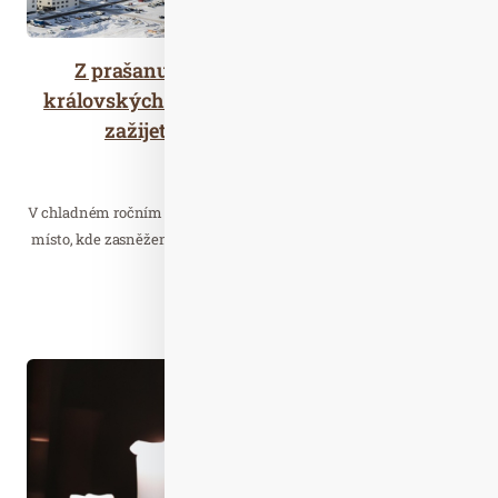
Z prašanu do impozantních císařsko-
královských budov: se SKI plus CITY Pasem
zažijete to nejlepší z obou světů
Cestujeme
V chladném ročním období se region Innsbruck mění v okouzlující
místo, kde zasněžené vrcholky hor a pulsující městský život tvoří
harmonický celek.
Číst celý článek
Říj. 03
2025