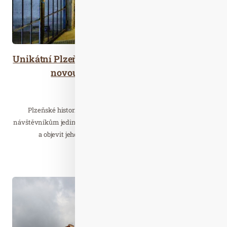
Unikátní Plzeňské historické podzemí zahajuje
novou návštěvnickou sezónu
Cestujeme
Plzeňské historické podzemí také v letošním roce nabízí
návštěvníkům jedinečnou možnost nahlédnout do historie města
a objevit jeho skrytá zákoutí i méně známá místa.
Číst celý článek
Led. 26
2026